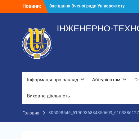
Перейти
Засідання Вченої ради Університету
Новини:
до
«Україна»
вмісту
Стипендіати
До нас завітали колядники
ІНЖЕНЕРНО-ТЕХНО
Інформація про заклад
Абітурієнтам
О
Виховна діяльність
305098546_5190936834350609_6103886127
Головна