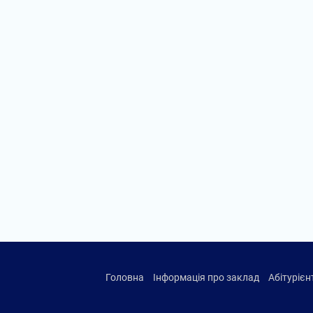
Головна
Інформація про заклад
Абітуріє