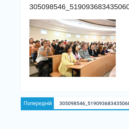
305098546_51909368343506
Навігація
Попередній
Попередній
305098546_51909368343506
записів
запис: