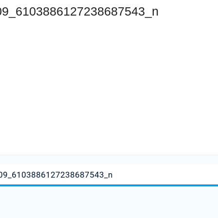
09_6103886127238687543_n
09_6103886127238687543_n