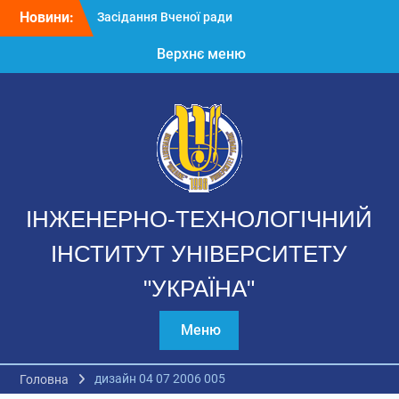
Перейти
Університету «Україна»
Новини:
до
Стипендіати
вмісту
До нас завітали
Верхнє меню
колядники
ІНЖЕНЕРНО-ТЕХНОЛОГІЧНИЙ
ІНСТИТУТ УНІВЕРСИТЕТУ
"УКРАЇНА"
Меню
дизайн 04 07 2006 005
Головна