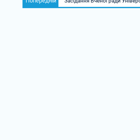
Попередній
Засідання Вченої ради Універ
записів
запис: