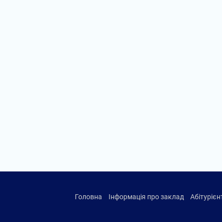
Головна
Інформація про заклад
Абітуріє