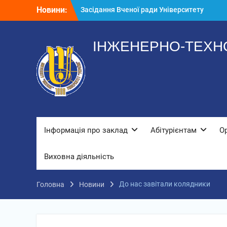
Перейти
Новини:
Засідання Вченої ради Університету
до
«Україна»
вмісту
Стипендіати
До нас завітали колядники
ІНЖЕНЕРНО-ТЕХНО
Інформація про заклад
Абітурієнтам
О
Виховна діяльність
До нас завітали колядники
Головна
Новини