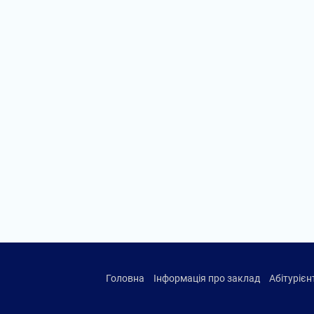
Головна
Інформація про заклад
Абітуріє