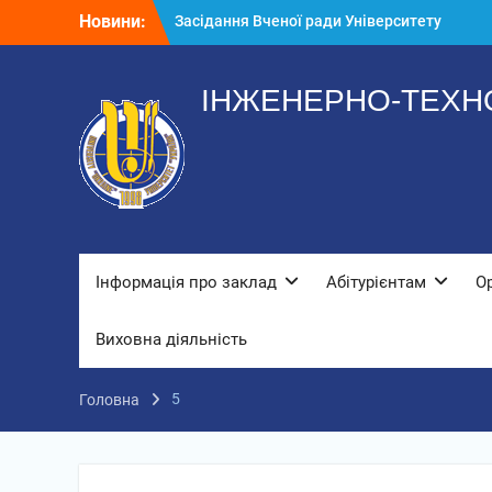
Перейти
Новини:
Засідання Вченої ради Університету
до
«Україна»
вмісту
Стипендіати
До нас завітали колядники
ІНЖЕНЕРНО-ТЕХНО
Інформація про заклад
Абітурієнтам
О
Виховна діяльність
5
Головна