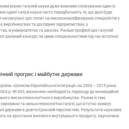
ченим різних галузей науки дуже важливе спілкування один із
и однієї галузі науки часто передбачають те, що далі буде
часом різко зріс попит на висококваліфікованих спеціалістів у
на виробництвах та дослідних підприємствах, у
ах, в університетах та школах. Раніше професії цих галузей
ся шалений конкурс за цими спеціальностями під час вступної
ічний прогрес і майбутнє держави
раїни «Шляхом Європейської інтеграції» на 2004 – 2015 роки,
004 р. № 493, визначено необхідність переходу до інноваційної
ного високотехнологічного виробництва. Разом із тим,
сировинні та низькотехнологічні галузі, що істотно знижує
ої держави в довгостроковій перспективі. Результати наукових
ають на зростання валового внутрішнього продукту, наукоємна