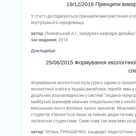
19/12/2016 Принципи викори
У статті досліджуються принципи використання коль
внутрішнього середовища.
автор:
Ломовський А.І., завідувач кафедри дизайну
час видання:
2016
Докладніше
25/06/2015 Формування екологічної
сп
Формування екологічної культури є одним із пріорит
екологічної освіти в Україні висвітлює перебіг змін у
доцільних взаємовідносин у системі “людина-природ
майбутніх інженерів хімічних спеціальностей є необ
виконання якого впливає низка чинників. Можливіс
студентів з’являється лише за певних дидактичних у
засвоєння студентами. Саме тому так важливо розр
автор:
Тетяна ЛУКАШЕНКО, кандидат педагогічних на