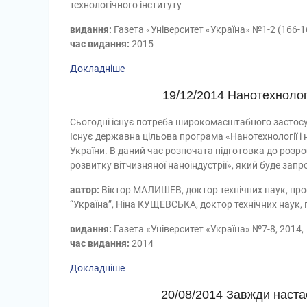
технологічного інституту
видання:
Газета «Університет «Україна» №1-2 (166-16
час видання:
2015
Докладніше
19/12/2014 Нанотехнології
Сьогодні існує потреба широкомасштабного застосув
Існує державна цільова програма «Нанотехнології і
України. В даний час розпочата підготовка до роз
розвитку вітчизняної наноіндустрії», який буде запр
автор:
Віктор МАЛИШЕВ, доктор технічних наук, проф
“Україна”, Ніна КУЩЕВСЬКА, доктор технічних наук
видання:
Газета «Університет «Україна» №7-8, 2014,
час видання:
2014
Докладніше
20/08/2014 Завжди настає