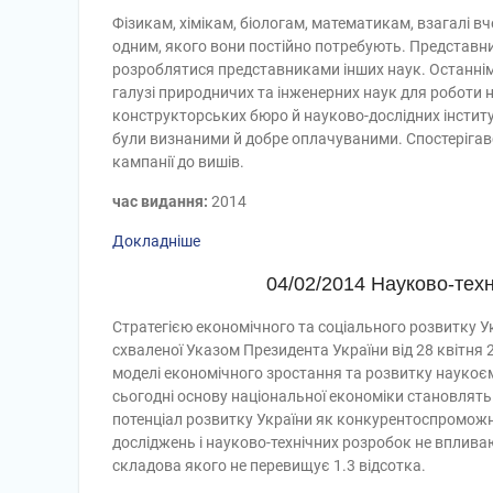
Фізикам, хімікам, біологам, математикам, взагалі в
одним, якого вони постійно потребують. Представник
розроблятися представниками інших наук. Останнім 
галузі природничих та інженерних наук для роботи 
конструкторських бюро й науково-дослідних інститут
були визнаними й добре оплачуваними. Спостерігав
кампанії до вишів.
час видання:
2014
Докладніше
04/02/2014 Науково-техн
Стратегією економічного та соціального розвитку Ук
схваленої Указом Президента України від 28 квітня 2
моделі економічного зростання та розвитку наукоєм
сьогодні основу національної економіки становлять 
потенціал розвитку України як конкурентоспроможн
досліджень і науково-технічних розробок не вплив
складова якого не перевищує 1.3 відсотка.