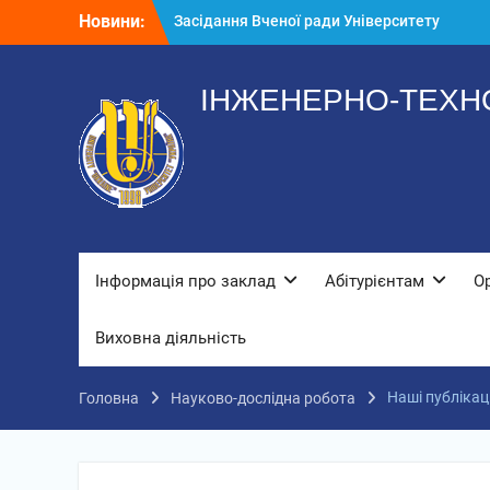
«Україна»
Перейти
Новини:
Стипендіати
до
До нас завітали колядники
вмісту
ІНЖЕНЕРНО-ТЕХНО
Інформація про заклад
Абітурієнтам
О
Виховна діяльність
Наші публікаці
Головна
Науково-дослідна робота