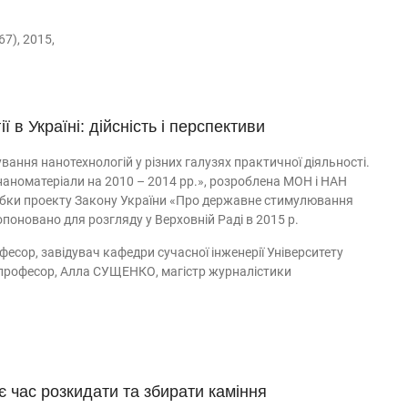
7), 2015,
 в Україні: дійсність і перспективи
ання нанотехнологій у різних галузях практичної діяльності.
 наноматеріали на 2010 – 2014 рр.», розроблена МОН і НАН
робки проекту Закону України «Про державне стимулювання
опоновано для розгляду у Верховній Раді в 2015 р.
есор, завідувач кафедри сучасної інженерії Університету
, професор, Алла СУЩЕНКО, магістр журналістики
 час розкидати та збирати каміння