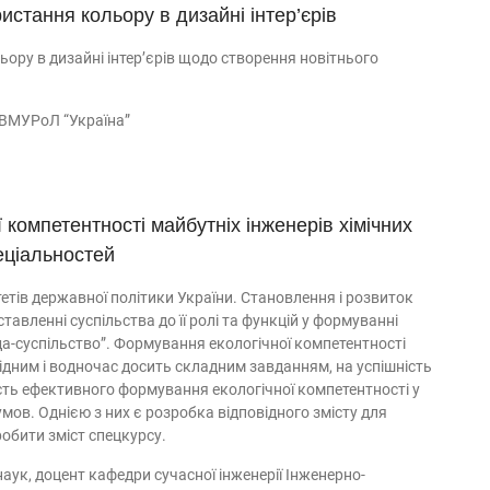
стання кольору в дизайні інтер’єрів
ору в дизайні інтер’єрів щодо створення новітнього
 ВМУРоЛ “Україна”
 компетентності майбутніх інженерів хімічних
еціальностей
етів державної політики України. Становлення і розвиток
 ставленні суспільства до її ролі та функцій у формуванні
а-суспільство”. Формування екологічної компетентності
хідним і водночас досить складним завданням, на успішність
ть ефективного формування екологічної компетентності у
мов. Однією з них є розробка відповідного змісту для
обити зміст спецкурсу.
ук, доцент кафедри сучасної інженерії Інженерно-